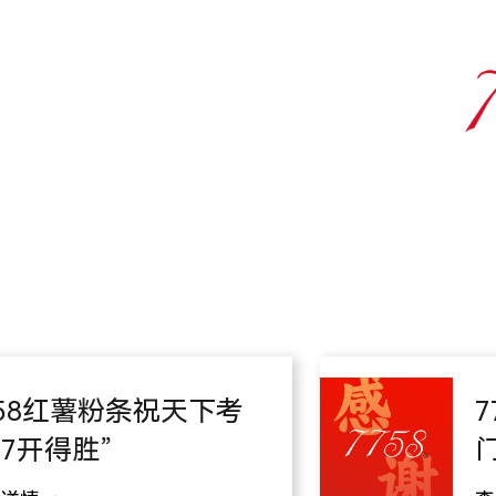
首页
7758®介绍
758红薯粉条祝天下考
“7开得胜”