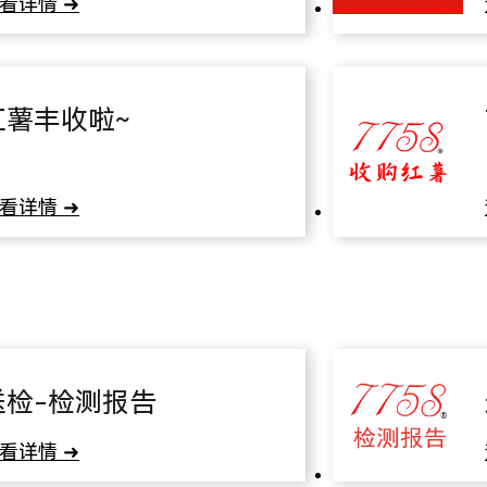
看详情 ➜
红薯丰收啦~
看详情 ➜
2
3
4
5
>
送检-检测报告
看详情 ➜