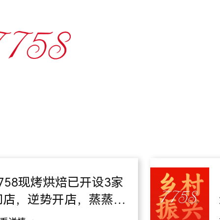
购买产品
品牌动态
7758现烤烘焙已开设3家
门店，逆势开店，蒸蒸日
上