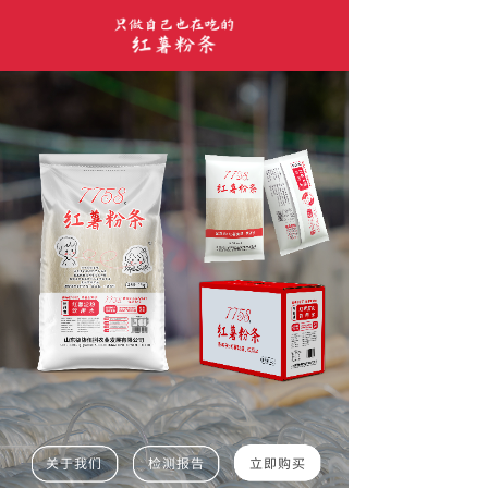
关于我们
检测报告
立即购买