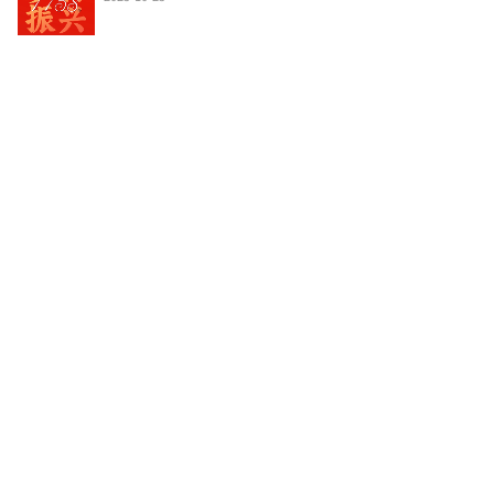
<
1
2
3
4
5
...
6
>
检测报告 →
购买食品
→